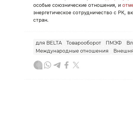
особые союзнические отношения, и
отм
энергетическое сотрудничество с РК, в
стран.
для BELTA
Товарооборот
ПМЭФ
Вл
Международные отношения
Внешня
Данира Искакова
Автор
17:43, 19 Сентября 2024