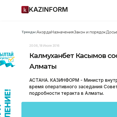
KAZINFORM
Акорда
Назначения
Закон и порядок
Дось
Тренды:
20:06, 18 Июля 2016
Калмуханбет Касымов со
Алматы
АСТАНА. КАЗИНФОРМ - Министр внутр
время оперативного заседания Сове
подробности теракта в Алматы.