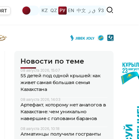
KZ
QZ
РУ
EN
中文
ق ز
ЎЗ
ORT
Новости по теме
08 августа 2026, 15:07
55 детей под одной крышей: как
живет самая большая семья
Казахстана
08 августа 2026, 14:03
Артефакт, которому нет аналогов в
Казахстане: чем уникально
навершие с головами баранов
08 августа 2026, 10:18
Алматинцы получили госгранты