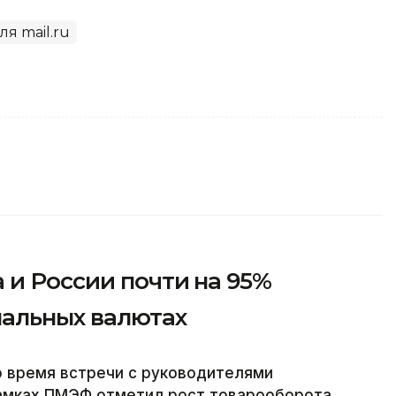
ля mail.ru
 и России почти на 95%
нальных валютах
о время встречи с руководителями
амках ПМЭФ отметил рост товарооборота