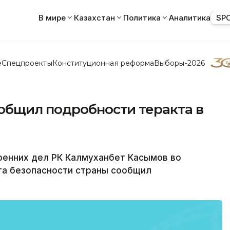
В мире
Казахстан
Политика
Аналитика
SP
е
Спецпроекты
Конституционная реформа
Выборы-2026
общил подробности теракта в
енних дел РК Калмуханбет Касымов во
та безопасности страны сообщил