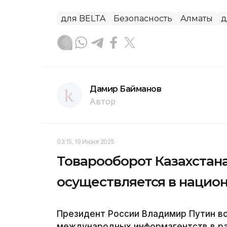
для BELTA
Безопасность
Алматы
д
Дамир Байманов
Автор
03:15, 19 Июня 2025
Товарооборот Казахстана
осуществляется в нацио
Президент России Владимир Путин в
международных информагентств в р