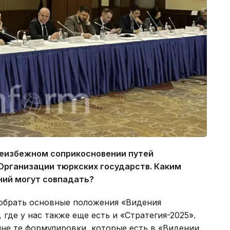
 неизбежном соприкосновении путей
Организации тюркских государств. Каким
ний могут совпадать?
зобрать основные положения «Видения
где у нас также еще есть и «Стратегия-2025».
ине те формулировки, которые есть в «Видении