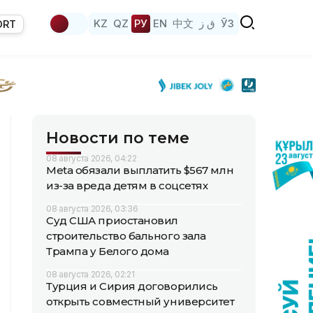
KZ
QZ
РУ
EN
中文
ق ز
ЎЗ
ORT
Новости по теме
08 августа 2026, 04:22
Meta обязали выплатить $567 млн
из-за вреда детям в соцсетях
08 августа 2026, 03:36
Суд США приостановил
строительство бального зала
Трампа у Белого дома
08 августа 2026, 02:21
Турция и Сирия договорились
открыть совместный университет