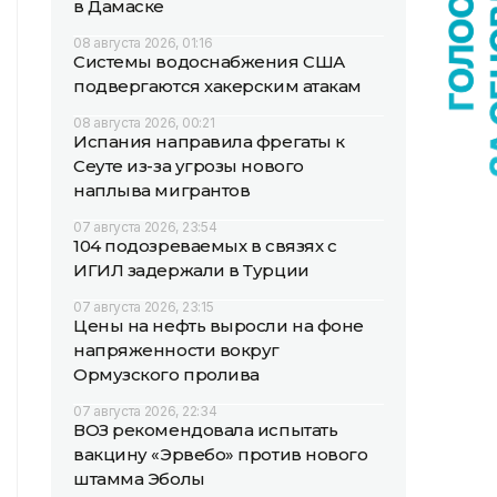
в Дамаске
08 августа 2026, 01:16
Системы водоснабжения США
подвергаются хакерским атакам
08 августа 2026, 00:21
Испания направила фрегаты к
Сеуте из-за угрозы нового
наплыва мигрантов
07 августа 2026, 23:54
104 подозреваемых в связях с
ИГИЛ задержали в Турции
07 августа 2026, 23:15
Цены на нефть выросли на фоне
напряженности вокруг
Ормузского пролива
07 августа 2026, 22:34
ВОЗ рекомендовала испытать
вакцину «Эрвебо» против нового
штамма Эболы