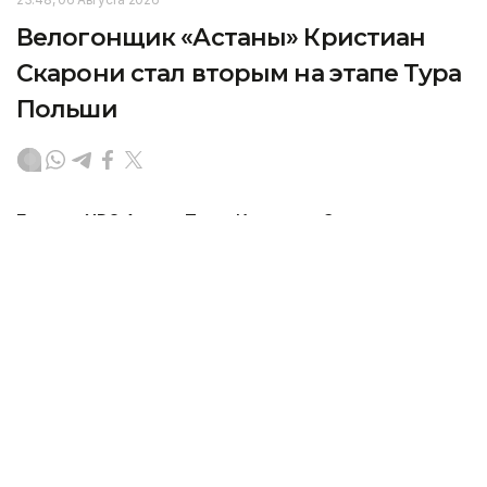
Велогонщик «Астаны» Кристиан
Скарони стал вторым на этапе Тура
Польши
Гонщик XDS Astana Team Кристиан Скарони занял
второе место на четвертом этапе многодневной
велогонки «Тур Польши», передает корреспондент
агентства Kazinform.