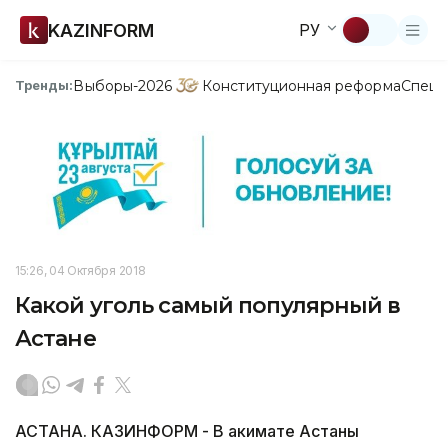
KAZINFORM
РУ
Выборы-2026
Конституционная реформа
Спецп
Тренды:
15:26, 04 Октября 2018
Какой уголь самый популярный в
Астане
АСТАНА. КАЗИНФОРМ - В акимате Астаны