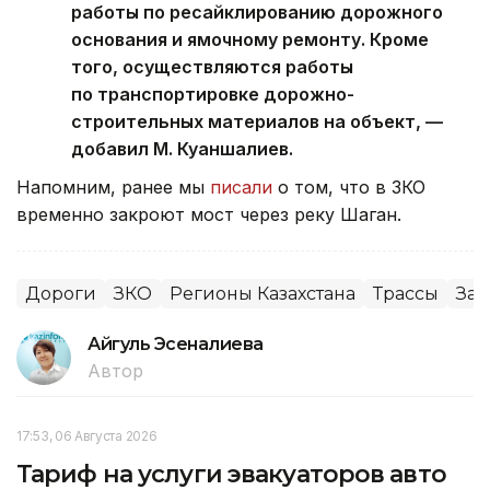
работы по ресайклированию дорожного
основания и ямочному ремонту. Кроме
того, осуществляются работы
по транспортировке дорожно-
строительных материалов на объект, —
добавил М. Куаншалиев.
Напомним, ранее мы
писали
о том, что в ЗКО
временно закроют мост через реку Шаган.
Дороги
ЗКО
Регионы Казахстана
Трассы
Зап
Айгуль Эсеналиева
Автор
17:53, 06 Августа 2026
Тариф на услуги эвакуаторов авто