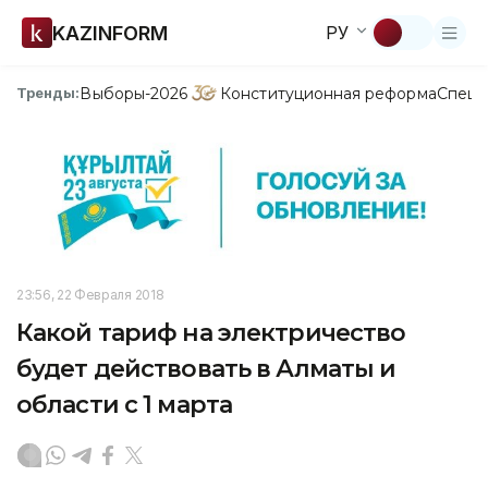
KAZINFORM
РУ
Выборы-2026
Конституционная реформа
Спецп
Тренды:
23:56, 22 Февраля 2018
Какой тариф на электричество
будет действовать в Алматы и
области с 1 марта