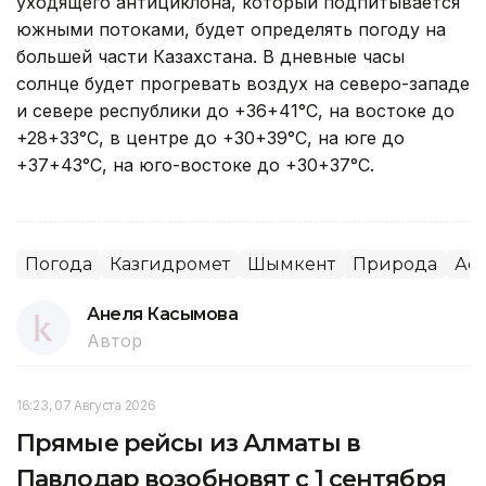
уходящего антициклона, который подпитывается
южными потоками, будет определять погоду на
большей части Казахстана. В дневные часы
солнце будет прогревать воздух на северо-западе
и севере республики до +36+41°С, на востоке до
+28+33°С, в центре до +30+39°С, на юге до
+37+43°С, на юго-востоке до +30+37°С.
Погода
Казгидромет
Шымкент
Природа
Аст
Анеля Касымова
Автор
16:23, 07 Августа 2026
Прямые рейсы из Алматы в
Павлодар возобновят с 1 сентября