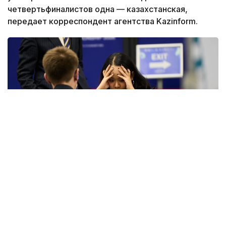
четвертьфиналистов одна — казахстанская,
передает корреспондент агентства Kazinform.
Фото: KazChess
Из 16 команд, стартовавших в групповом раунде,
по регламенту турнира необходимо было выявить
восемь сильнейших. Групповой этап длился
три дня. Участники сыграли на четырех досках