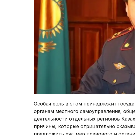
Особая роль в этом принадлежит госуд
органам местного самоуправления, общ
деятельности отдельных регионов Каза
причины, которые отрицательно сказыва
предложить ряд мер правового и органи