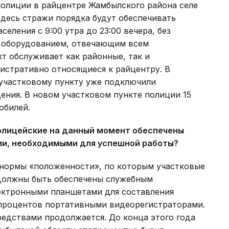
полиции в райцентре Жамбылского района селе
Здесь стражи порядка будут обеспечивать
еления с 9:00 утра до 23:00 вечера, без
 оборудованием, отвечающим всем
т обслуживает как районные, так и
истративно относящиеся к райцентру. В
К участковому пункту уже подключили
ния. В новом участковом пункте полиции 15
обилей.
олицейские на данный момент обеспечены
ми, необходимыми для успешной работы?
нормы «положенности», по которым участковые
 должны быть обеспечены служебным
лектронными планшетами для составления
процентов портативными видеорегистраторами.
редствами продолжается. До конца этого года