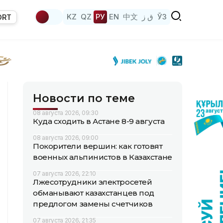
KZ
QZ
РУ
EN
中文
ق ز
ЎЗ
ORT
Новости по теме
08 августа 2026, 09:30
Куда сходить в Астане 8-9 августа
08 августа 2026, 09:00
Покорители вершин: как готовят
военных альпинистов в Казахстане
07 августа 2026, 22:10
Лжесотрудники электросетей
обманывают казахстанцев под
предлогом замены счетчиков
07 августа 2026, 21:35