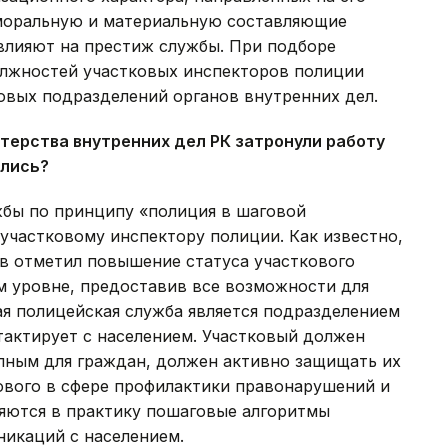
 моральную и материальную составляющие
влияют на престиж службы. При подборе
лжностей участковых инспекторов полиции
овых подразделений органов внутренних дел.
терства внутренних дел РК затронули работу
ились?
жбы по принципу «полиция в шаговой
участковому инспектору полиции. Как известно,
в отметил повышение статуса участкового
м уровне, предоставив все возможности для
ая полицейская служба является подразделением
тактирует с населением. Участковый должен
пным для граждан, должен активно защищать их
ового в сфере профилактики правонарушений и
яются в практику пошаговые алгоритмы
никаций с населением.