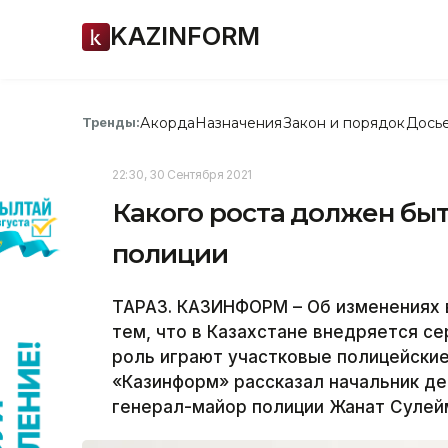
KAZINFORM
Акорда
Назначения
Закон и порядок
Дось
Тренды:
22:30, 30 Сентября 2021
Какого роста должен бы
полиции
ТАРАЗ. КАЗИНФОРМ – Об изменениях в
тем, что в Казахстане внедряется с
роль играют участковые полицейски
«Казинформ» рассказал начальник д
генерал-майор полиции Жанат Сулей