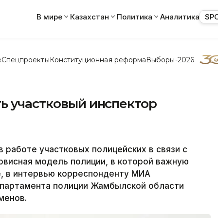
В мире
Казахстан
Политика
Аналитика
SP
е
Спецпроекты
Конституционная реформа
Выборы-2026
ть участковый инспектор
 работе участковых полицейских в связи с
ервисная модель полиции, в которой важную
е, в интервью корреспонденту МИА
епартамента полиции Жамбылской области
менов.