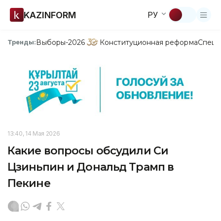
KAZINFORM
РУ
Выборы-2026
Конституционная реформа
Спецп
Тренды:
13:40, 14 Мая 2026
Какие вопросы обсудили Си
Цзиньпин и Дональд Трамп в
Пекине