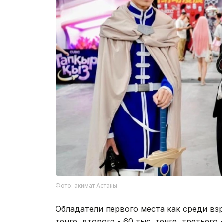
Фото: акимат Астаны
Обладатели первого места как среди взр
тенге, второго - 60 тыс. тенге, третьего 