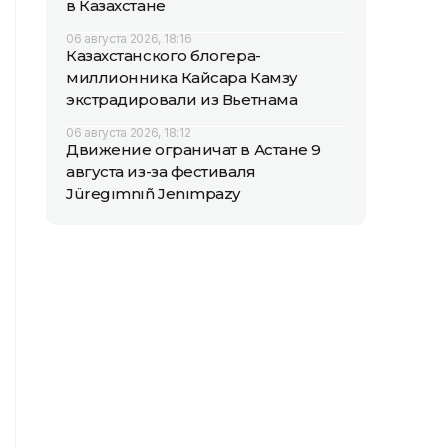
в Казахстане
06 августа 2026, 18:16
Казахстанского блогера-
миллионника Кайсара Камзу
экстрадировали из Вьетнама
06 августа 2026, 18:12
Движение ограничат в Астане 9
августа из-за фестиваля
Jüregımnıñ Jenımpazy