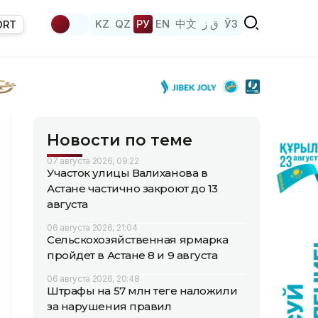
KZ
QZ
РУ
EN
中文
ق ز
ЎЗ
ORT
Новости по теме
07 августа 2026, 09:22
Участок улицы Валиханова в
Астане частично закроют до 13
августа
06 августа 2026, 21:04
Сельскохозяйственная ярмарка
пройдет в Астане 8 и 9 августа
06 августа 2026, 20:48
Штрафы на 57 млн теңге наложили
за нарушения правил