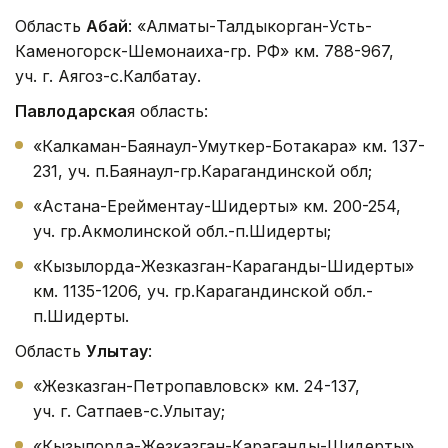
Область
Абай
: «Алматы-Талдыкорган-Усть-
Каменогорск-Шемонаиха-гр. РФ» км. 788-967,
уч. г. Аягоз-с.Калбатау.
Павлодарска
я область:
«Калкаман-Баянаул-Умуткер-Ботакара» км. 137-
231, уч. п.Баянаул-гр.Карагандинской обл;
«Астана-Ерейментау-Шидерты» км. 200-254,
уч. гр.Акмолинской обл.-п.Шидерты;
«Кызылорда-Жезказган-Караганды-Шидерты»
км. 1135-1206, уч. гр.Карагандинской обл.-
п.Шидерты.
Область
Улытау
:
«Жезказган-Петропавловск» км. 24-137,
уч. г. Сатпаев-с.Улытау;
«Кызылорда-Жезказган-Караганды-Шидерты»