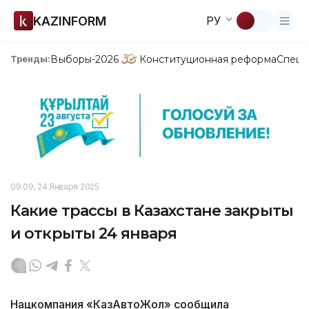
KAZINFORM
РУ
Выборы-2026
Конституционная реформа
Спецп
Тренды:
09:09, 24 Января 2025
Какие трассы в Казахстане закрыты
и открыты 24 января
Нацкомпания «КазАвтоЖол» сообщила