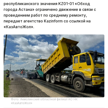
республиканского значения KZ01-01 «Обход
города Астана» ограничено движение в связи с
проведением работ по среднему ремонту,
передает агентство Kazinform со ссылкой на
«КазАвтоЖол».
Фото: Акмолинский областной филиал АО НК
«КазАвтоЖол»