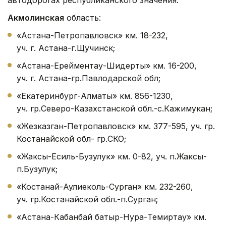
Акмолинская
область:
«Астана-Петропавловск» км. 18-232,
уч. г. Астана-г.Щучинск;
«Астана-Ерейментау-Шидерты» км. 16-200,
уч. г. Астана-гр.Павлодарской обл;
«Екатеринбург-Алматы» км. 856-1230,
уч. гр.Северо-Казахстанской обл.-с.Кажимукан;
«Жезказган-Петропавловск» км. 377-595, уч. гр.
Костанайской обл- гр.СКО;
«Жаксы-Есиль-Бузулук» км. 0-82, уч. п.Жаксы-
п.Бузулук;
«Костанай-Аулиеколь-Сурган» км. 232-260,
уч. гр.Костанайской обл.-п.Сурган;
«Астана-Кабанбай батыр-Нура-Темиртау» км.