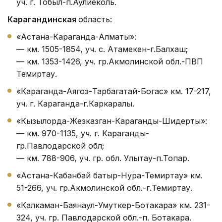
уч. г. Тобыл-п.Аулиеколь.
Карагандинская
область:
«Астана-Караганда-Алматы»:
— км. 1505-1854, уч. с. Атамекен-г.Балхаш;
— км. 1353-1426, уч. гр.Акмолинской обл.-ПВП
Темиртау.
«Караганда-Аягоз-Тарбагатай-Богас» км. 17-217,
уч. г. Караганда-г.Каркаралы.
«Кызылорда-Жезказган-Караганды-Шидерты»:
— км. 970-1135, уч. г. Караганды-
гр.Павлодарской обл;
— км. 788-906, уч. гр. обл. Улытау-п.Топар.
«Астана-Кабанбай батыр-Нура-Темиртау» км.
51-266, уч. гр.Акмолинской обл.-г.Темиртау.
«Калкаман-Баянаул-Умуткер-Ботакара» км. 231-
324, уч. гр. Павлодарской обл.-п. Ботакара.