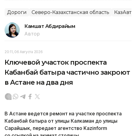
Дороги
Северо-Казахстанская область
КазАвт
Камшат Абдирайым
Автор
20:11, 06 Августа 2026
Ключевой участок проспекта
Кабанбай батыра частично закроют
в Астане на два дня
В Астане ведется ремонт на участке проспекта
Кабанбай батыра от улицы Калкаман до улицы
Сарайшык, передает агентство Kazinform
со ссылкой на акимат столицы.