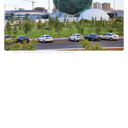
Фото: Виктор Федюнин / Kazinform
С 07:00 до 08:05 будет частично ограничено
движение транспорта по одной полосе улицы
Туркестан в направлении здания Abu Dhabi Plaza.
С 07:00 до 07:40 будет полностью закрыт
проспект Ұлы Дала.
С 07:10 до 09:15 движение ограничат по одной
полосе вдоль улицы Акмешит по направлению
к финишу на площади ЭКСПО.