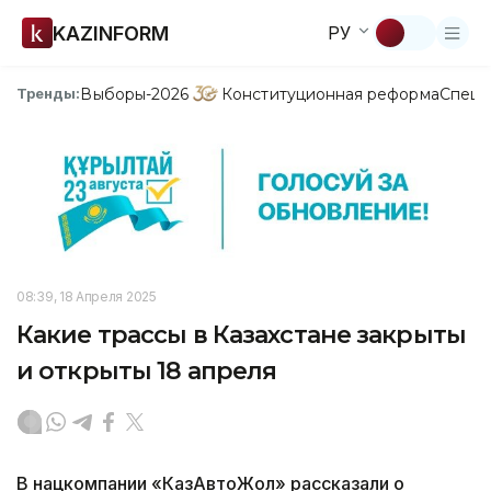
KAZINFORM
РУ
Выборы-2026
Конституционная реформа
Спецп
Тренды:
08:39, 18 Апреля 2025
Какие трассы в Казахстане закрыты
и открыты 18 апреля
В нацкомпании «КазАвтоЖол» рассказали о