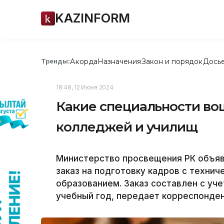
KAZINFORM
Акорда
Назначения
Закон и порядок
Дось
Тренды:
18:48, 12 Июня 2024
Какие специальности вош
колледжей и училищ
Министерство просвещения РК объя
заказ на подготовку кадров с техни
образованием. Заказ составлен с уч
учебный год, передает корреспонден