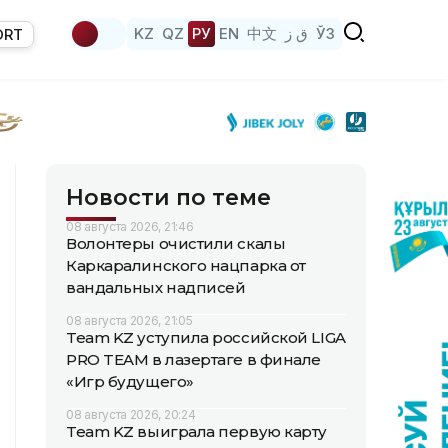
KZ
QZ
РУ
EN
中文
ق ز
ЎЗ
ORT
Новости по теме
08 августа 2026, 21:46
Волонтеры очистили скалы
Каркаралинского нацпарка от
вандальных надписей
08 августа 2026, 21:05
Team KZ уступила российской LIGA
PRO TEAM в лазертаге в финале
«Игр будущего»
08 августа 2026, 20:24
Team KZ выиграла первую карту