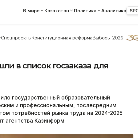
В мире
Казахстан
Политика
Аналитика
SP
е
Спецпроекты
Конституционная реформа
Выборы-2026
ли в список госзаказа для
вило государственный образовательный
ческим и профессиональным, послесредним
етом потребностей рынка труда на 2024-2025
т агентства Казинформ.