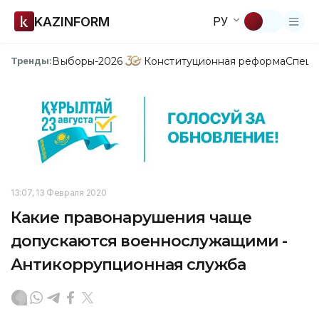
KAZINFORM
РУ
Выборы-2026
Конституционная реформа
Спецп
Тренды:
13:07, 13 Февраля 2020
Какие правонарушения чаще
допускаются военнослужащими -
Антикоррупционная служба