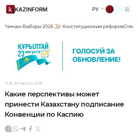
KAZINFORM
РУ
Выборы-2026
Конституционная реформа
Спецп
Тренды:
11:18, 09 Августа 2018
Какие перспективы может
принести Казахстану подписание
Конвенции по Каспию