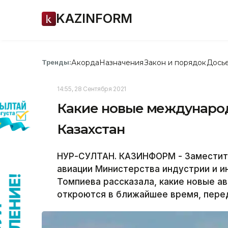
KAZINFORM
Акорда
Назначения
Закон и порядок
Дось
Тренды:
14:55, 28 Сентября 2021
Какие новые междунаро
Казахстан
НУР-СУЛТАН. КАЗИНФОРМ - Заместит
авиации Министерства индустрии и и
Томпиева рассказала, какие новые 
откроются в ближайшее время, пере