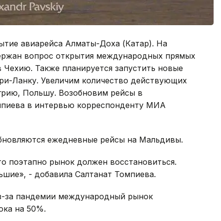
рытие авиарейса Алматы-Доха (Катар). На
ержан вопрос открытия международных прямых
в Чехию. Также планируется запустить новые
ри-Ланку. Увеличим количество действующих
грию, Польшу. Возобновим рейсы в
мпиева в интервью корреспонденту МИА
обновляются ежедневные рейсы на Мальдивы.
то поэтапно рынок должен восстановиться.
шие», - добавила Салтанат Томпиева.
из-за пандемии международный рынок
ока на 50%.