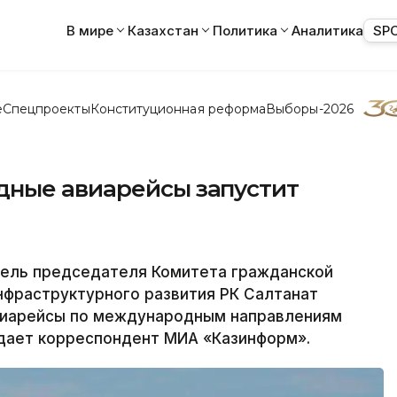
В мире
Казахстан
Политика
Аналитика
SP
е
Спецпроекты
Конституционная реформа
Выборы-2026
дные авиарейсы запустит
ель председателя Комитета гражданской
нфраструктурного развития РК Салтанат
авиарейсы по международным направлениям
дает корреспондент МИА «Казинформ».