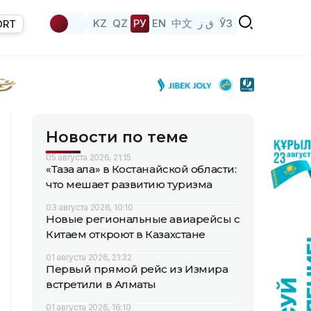
KZ
QZ
РУ
EN
中文
ق ز
ЎЗ
ORT
Новости по теме
05 августа 2026, 21:15
«Таза қала» в Костанайской области:
что мешает развитию туризма
03 августа 2026, 10:10
Новые региональные авиарейсы с
Китаем откроют в Казахстане
01 августа 2026, 21:32
Первый прямой рейс из Измира
встретили в Алматы
01 августа 2026, 16:10