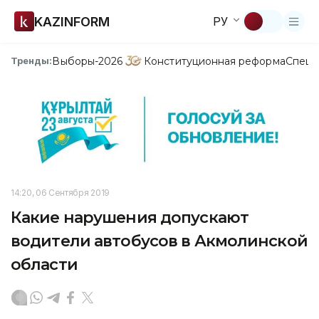
KAZINFORM
РУ
Выборы-2026
Конституционная реформа
Спецп
Тренды:
14:20, 06 Сентября 2019
Какие нарушения допускают
водители автобусов в Акмолинской
области