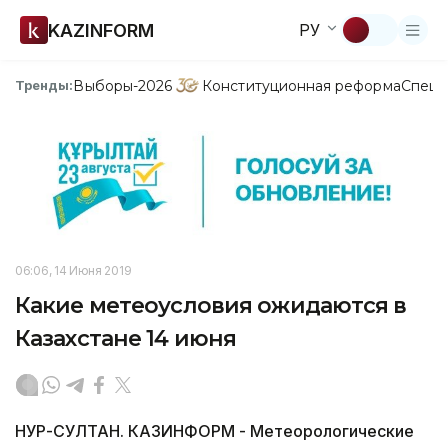
KAZINFORM
РУ
Выборы-2026
Конституционная реформа
Спецп
Тренды:
06:06, 14 Июня 2019
Какие метеоусловия ожидаются в
Казахстане 14 июня
НУР-СУЛТАН. КАЗИНФОРМ - Метеорологические