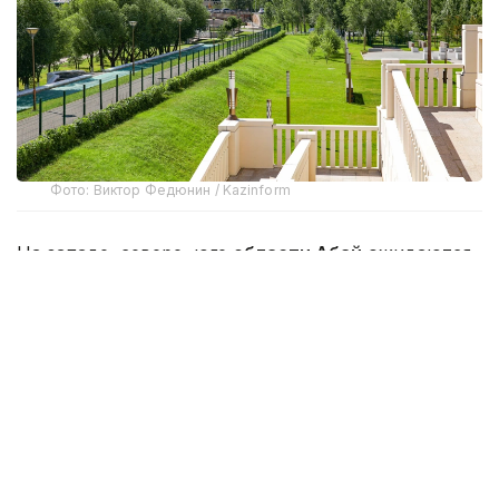
Фото: Виктор Федюнин / Kazinform
На западе, севере, юге
области Абай
ожидаются
дождь, гроза, днем град, шквал. Ночью и утром
на севере, в центре области ожидается туман.
Ветер северо-западный, северный на западе, юге,
в центре области 15-20, днем порывы 23 м/с.
На юге, в центре области сохраняется высокая
пожарная опасность, на северо-востоке области
сохраняется чрезвычайная пожарная опасность.
Ночью и утром на западе, севере
Акмолинской