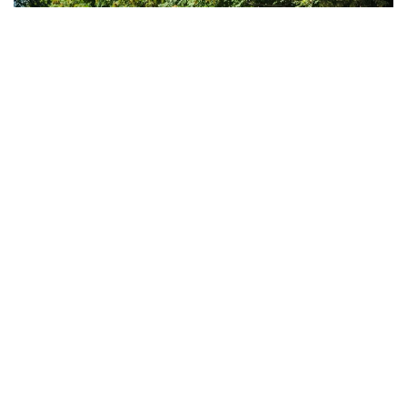
Фото: Мақсат Шағырбай / Kazinform
За первые семь месяцев 2026 года служба скорой
медицинской помощи Казахстана обслужила 5 253
200 вызовов.
По данным Минздрава, в среднем бригады
скорой помощи принимают около 25 тысяч
вызовов в сутки. Медики оказывают экстренную