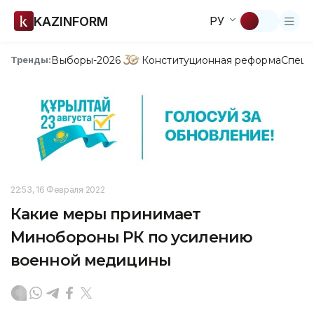
KAZINFORM
РУ
Выборы-2026
Конституционная реформа
Спецп
Тренды:
22:53, 16 Февраля 2022
Какие меры принимает
Минобороны РК по усилению
военной медицины