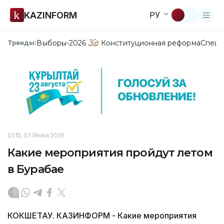
KAZINFORM
РУ
Выборы-2026
Конституционная реформа
Спецп
Тренды:
01:15, 07 Июня 2019
Какие мероприятия пройдут летом
в Бурабае
КОКШЕТАУ. КАЗИНФОРМ - Какие мероприятия