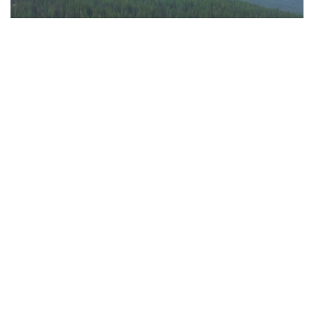
Фото: Руслан Мухамедьяров / Kazinform
Именно здесь проходит, пожалуй, главная
граница сегодняшней дискуссии вокруг развития
Восточного Казахстана. Практически никто
не спорит с тем, что уникальную природу Алтая
необходимо сохранить. Но и рассчитывать, что
удаленные районы смогут развиваться
без современных дорог, аэропортов, гостиниц