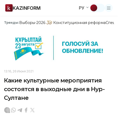
KAZINFORM
РУ
Выборы-2026
Конституционная реформа
Спецп
Тренды:
13:16, 26 Июня 2021
Какие культурные мероприятия
состоятся в выходные дни в Нур-
Султане