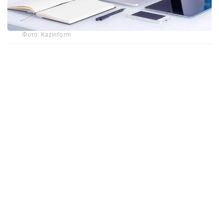
Фото: Kazinform
Самая крупная трагедия на шахте
28 октября на шахте имени Костенко в
Карагандинской области, принадлежащей
компании «АрселорМиттал Темиртау»,
прогремел
взрыв. Предположительно, по информации
компании, в лаве произошел взрыв газометана.
На момент аварии в шахте находилось 252
человека. Из них 46 погибли. Аварийно-
спасательные и поисковые работы проводились
непрерывно на протяжении нескольких суток,
пока не нашли останки последнего горняка.