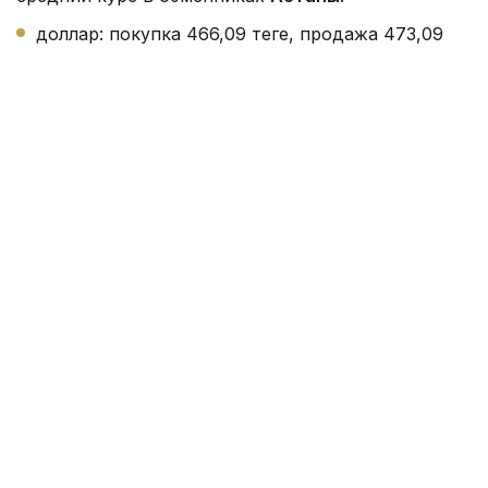
доллар: покупка 466,09 теңге, продажа 473,09
теңге;
евро: покупка 534,09 теңге, продажа 537,56
теңге;
рубль: покупка 5,45 теңге, продажа 5,65 теңге.
В обменниках
Алматы
:
доллар: покупка 468,75 теңге, продажа 470,95
теңге;
евро: покупка 538,11 теңге, продажа 543,45 теңге;
рубль торгуется в диапазоне 5,51 - 5,65 теңге.
В
Шымкенте
:
доллар: покупка 468,93 теңге, продажа 471,04
теңге;
евро: покупка 538,93 теңге, продажа 543,5 теңге;