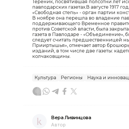
Тереник, посвятившая полсотни лет ис
павлодарских газетах.В августе 1917 го
«Свободная степь» - орган партии кон
В ноябре она перешла во владение па
поддерживающего Временное правител
против Советской власти, была закрыт
газета в Павлодаре - «Объединение», 
следует считать предшественницей ны
Прииртышья», отмечает автор брошюры
изданий, в том числе две газеты: кад
колчаковщины.
Культура
Регионы
Наука и иннова
Вера Ливинцова
Автор