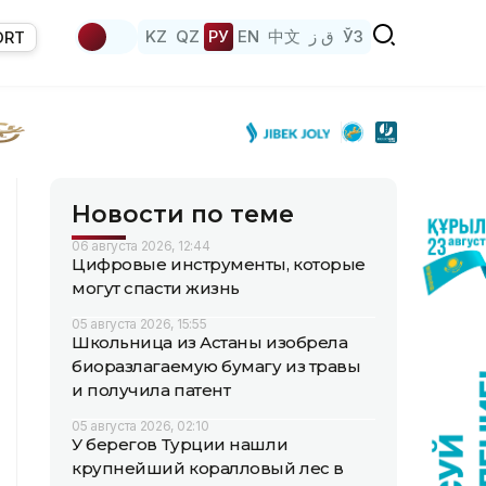
KZ
QZ
РУ
EN
中文
ق ز
ЎЗ
ORT
Новости по теме
06 августа 2026, 12:44
Цифровые инструменты, которые
могут спасти жизнь
05 августа 2026, 15:55
Школьница из Астаны изобрела
биоразлагаемую бумагу из травы
и получила патент
05 августа 2026, 02:10
У берегов Турции нашли
крупнейший коралловый лес в