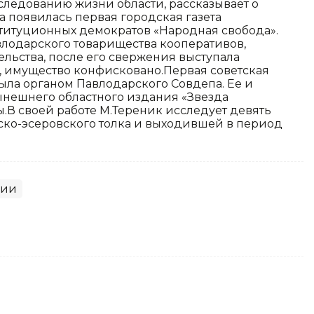
следованию жизни области, рассказывает о
да появилась первая городская газета
ституционных демократов «Народная свобода».
влодарского товарищества кооперативов,
ьства, после его свержения выступала
а, имущество конфисковано.Первая советская
была органом Павлодарского Совдепа. Ее и
нешнего областного издания «Звезда
.В своей работе М.Тереник исследует девять
етско-эсеровского толка и выходившей в период
ции