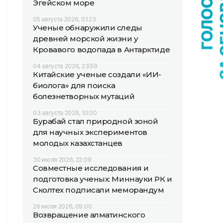
Эгейском море
05 августа 2026, 01:23
Ученые обнаружили следы
древней морской жизни у
Кровавого водопада в Антарктиде
04 августа 2026, 23:59
Китайские ученые создали «ИИ-
биолога» для поиска
болезнетворных мутаций
03 августа 2026, 10:00
Бурабай стал природной зоной
для научных экспериментов
молодых казахстанцев
30 июля 2026, 22:09
Совместные исследования и
подготовка ученых: Миннауки РК и
Сколтех подписали меморандум
26 июля 2026, 09:00
Возвращение алматинского