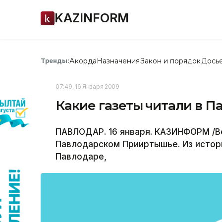
KAZINFORM
Акорда
Назначения
Закон и порядок
Дось
Тренды:
07:49, 16 Января 2009
Какие газеты читали в П
ПАВЛОДАР. 16 января. КАЗИНФОРМ /Ве
Павлодарском Прииртышье. Из истор
Павлодаре,