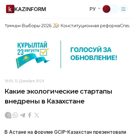
KAZINFORM
РУ
Выборы-2026
Конституционная реформа
Спецп
Тренды:
16:55, 12 Декабря 2024
Какие экологические стартапы
внедрены в Казахстане
В Астане на форуме GCIP-Казахстан презентовали