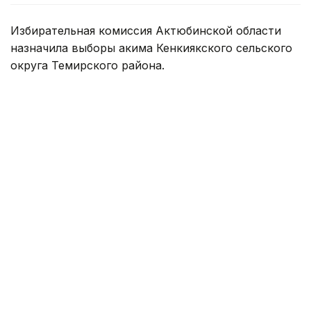
Избирательная комиссия Актюбинской области
назначила выборы акима Кенкиякского сельского
округа Темирского района.
— На заседании территориальной
избирательной комиссии Темирского
района Актюбинской области назначены
выборы акима Кенкиякского сельского
округа. Создан избирательный округ по
выборам акима. Выдвижение кандидатов в
акимы сельских округов началось с 7 мая,
— сообщили в избирательной комиссии
Актюбинской области.
Выдвижение кандидатов завершится 19 мая
в 18:00. А регистрация кандидатов продлится
до 18:00 24 мая. Затем сразу же начинается
агитация, которая продлится до 12 июня.