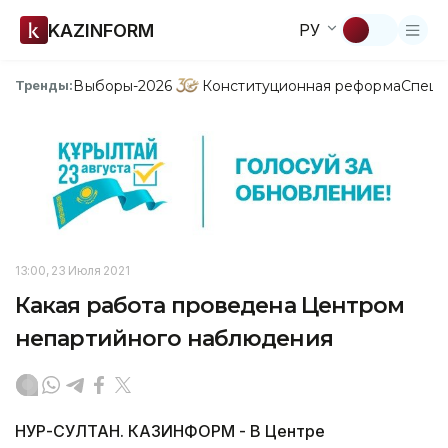
KAZINFORM
РУ
Выборы-2026
Конституционная реформа
Спецп
Тренды:
13:00, 23 Июля 2021
Какая работа проведена Центром
непартийного наблюдения
НУР-СУЛТАН. КАЗИНФОРМ - В Центре