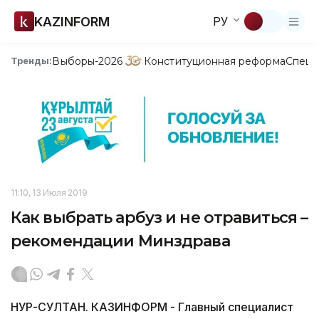
KAZINFORM
РУ
Выборы-2026
Конституционная реформа
Спецп
Тренды:
11:10, 13 Июля 2019
Как выбрать арбуз и не отравиться –
рекомендации Минздрава
НУР-СУЛТАН. КАЗИНФОРМ - Главный специалист