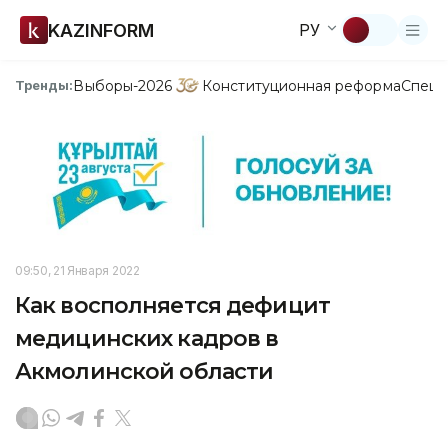
KAZINFORM
РУ
Выборы-2026
Конституционная реформа
Спецп
Тренды:
09:50, 21 Января 2022
Как восполняется дефицит
медицинских кадров в
Акмолинской области