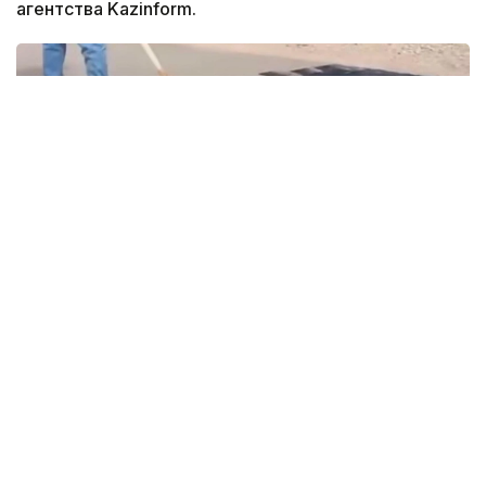
агентства Kazinform.
кадр из видео
«Очередной показухой» назвала жительница
Акмолинской области работы, производимые
рабочими на одной из дорог Красного Яра.
Мужчины
покрывали
дорожное полотно какой-то