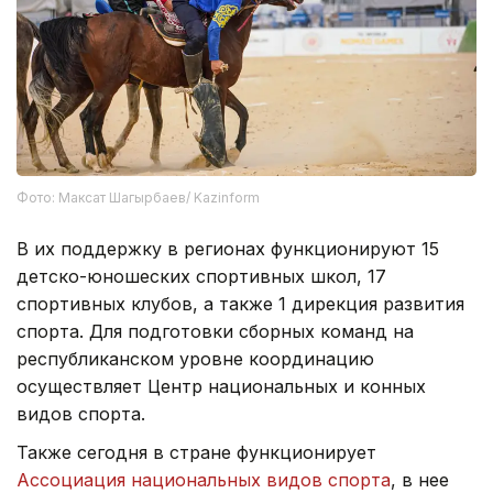
Фото: Максат Шагырбаев/ Kazinform
В их поддержку в регионах функционируют 15
детско-юношеских спортивных школ, 17
спортивных клубов, а также 1 дирекция развития
спорта. Для подготовки сборных команд на
республиканском уровне координацию
осуществляет Центр национальных и конных
видов спорта.
Также сегодня в стране функционирует
Ассоциация национальных видов спорта
, в нее