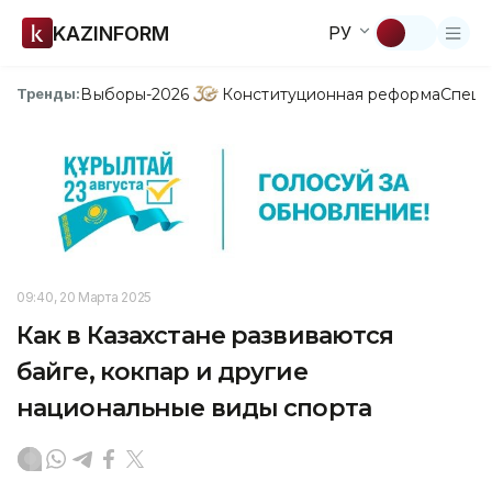
KAZINFORM
РУ
Выборы-2026
Конституционная реформа
Спецп
Тренды:
09:40, 20 Марта 2025
Как в Казахстане развиваются
байге, кокпар и другие
национальные виды спорта