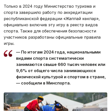
Только в 2024 году Министерство туризма и
спорта завершило работу по аккредитации
республиканской федерации «Жаппай көкпар»,
официально включив эту игру в реестр видов
спорта. Также для обеспечения безопасности
участников разработаны официальные правила
игры.
— По итогам 2024 года, национальными
видами спорта систематически
занимаются свыше 660 тысяч человек или
9,6% от общего числа занимающихся
физической культурой и спортом в стране,
— сообщили в Минспорта.