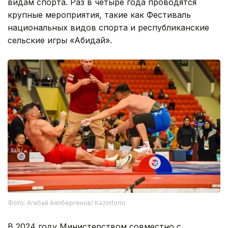
видам спорта. Раз в четыре года проводятся
крупные мероприятия, такие как Фестиваль
национальных видов спорта и республиканские
сельские игры «Ақбидай».
Фото: Агибай Аяпбергенов/ Kazinform
В 2024 году Министерством совместно с