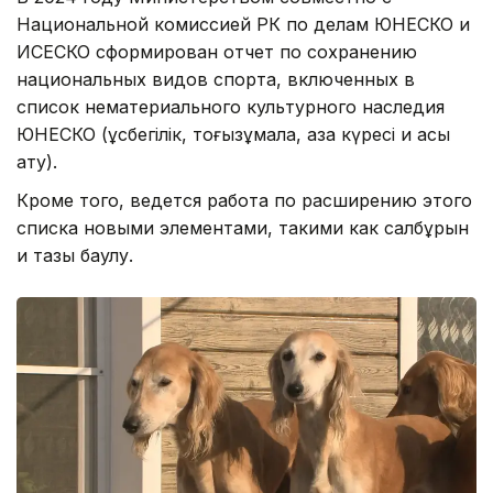
Национальной комиссией РК по делам ЮНЕСКО и
ИСЕСКО сформирован отчет по сохранению
национальных видов спорта, включенных в
список нематериального культурного наследия
ЮНЕСКО (құсбегілік, тоғызқұмалақ, қазақ күресі и асық
ату).
Кроме того, ведется работа по расширению этого
списка новыми элементами, такими как салбұрын
и тазы баулу.