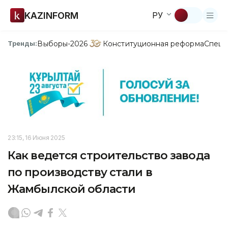
KAZINFORM
РУ
Выборы-2026
Конституционная реформа
Спецп
Тренды:
23:15, 16 Июня 2025
Как ведется строительство завода
по производству стали в
Жамбылской области