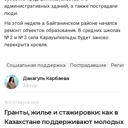
административных зданий, а также пострадали
люди.
На этой неделе в Байганинском районе начался
ремонт объектов образования. В средних школах
№ 2 и № 3 села Карауылкельды будет заново
перекрыта кровля.
Социальная поддержка
Пострадавшие
Регион
Данагуль Карбаева
Автор
15:17, 01 Августа 2026
Гранты, жилье и стажировки: как в
Казахстане поддерживают молодых