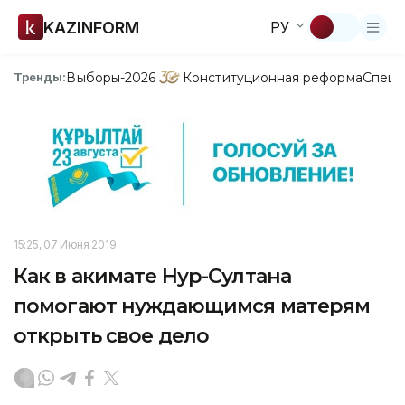
KAZINFORM
РУ
Выборы-2026
Конституционная реформа
Спецп
Тренды:
15:25, 07 Июня 2019
Как в акимате Нур-Султана
помогают нуждающимся матерям
открыть свое дело