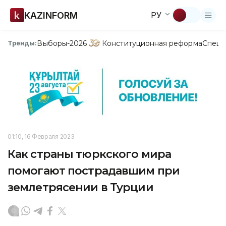
KAZINFORM
РУ
Выборы-2026
Конституционная реформа
Спецп
Тренды:
01:10, 16 Февраля 2023
Как страны тюркского мира
помогают пострадавшим при
землетрясении в Турции