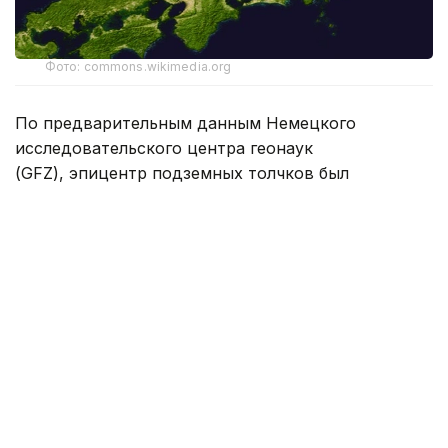
Фото: commons.wikimedia.org
По предварительным данным Немецкого
исследовательского центра геонаук
(GFZ), эпицентр подземных толчков был
зафиксирован в точке с координатами 40,17
градуса северной широты и 142,27 градуса
восточной долготы. Гипоцентр залегал на глубине
56,5 км.
Напомним, 28 июля в префектуре Кумамото
на юго-западе Японии
произошло
землетрясение
магнитудой 7,1 — 38
погибших
, тысячи
эвакуированы.