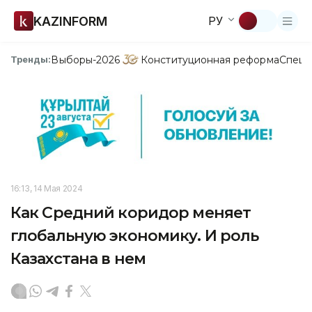
KAZINFORM
РУ
Выборы-2026
Конституционная реформа
Спецп
Тренды:
16:13, 14 Мая 2024
Как Средний коридор меняет
глобальную экономику. И роль
Казахстана в нем