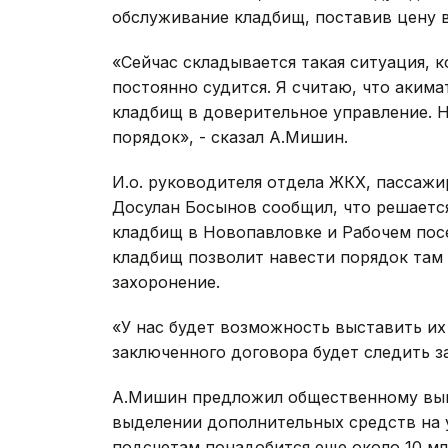
обслуживание кладбищ, поставив цену в
«Сейчас складывается такая ситуация, к
постоянно судится. Я считаю, что аким
кладбищ в доверительное управление. 
порядок», - сказал А.Мишин.
И.о. руководителя отдела ЖКХ, пассажи
Досулан Босынов сообщил, что решаетс
кладбищ в Новопавловке и Рабочем посе
кладбищ позволит навести порядок там 
захоронение.
«У нас будет возможность выставить их
заключенного договора будет следить за
А.Мишин предложил общественному вын
выделении дополнительных средств на 
подсчетам понадобится еще около 10 мл