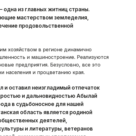
 одна из главных житниц страны.
еющие мастерством земледелия,
печение продовольственной
ким хозяйством в регионе динамично
ленность и машиностроение. Реализуются
овые предприятия. Безусловно, все это
и населения и процветанию края.
л и оставил неизгладимый отпечаток
удростью и дальновидностью Абылай
рода в судьбоносное для нашей
анская область является родиной
 общественных деятелей,
ультуры и литературы, ветеранов