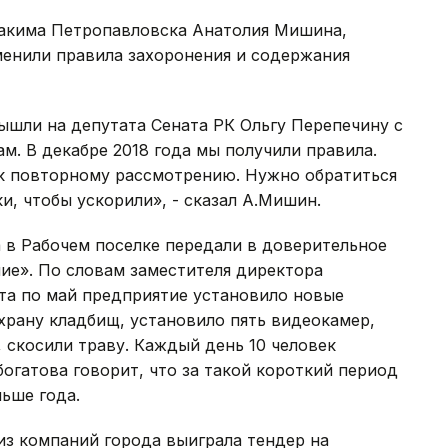
 акима Петропавловска Анатолия Мишина,
тменили правила захоронения и содержания
вышли на депутата Сената РК Ольгу Перепечину с
м. В декабре 2018 года мы получили правила.
 к повторному рассмотрению. Нужно обратиться
, чтобы ускорили», - сказал А.Мишин.
 в Рабочем поселке передали в доверительное
е». По словам заместителя директора
та по май предприятие установило новые
храну кладбищ, установило пять видеокамер,
 скосили траву. Каждый день 10 человек
огатова говорит, что за такой короткий период
льше года.
 из компаний города выиграла тендер на