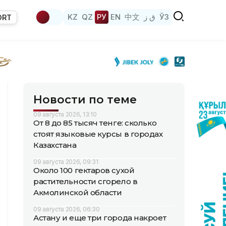
KZ
QZ
РУ
EN
中文
ق ز
ЎЗ
ORT
Новости по теме
09 августа 2026, 13:10
От 8 до 85 тысяч тенге: сколько
стоят языковые курсы в городах
Казахстана
09 августа 2026, 09:31
Около 100 гектаров сухой
растительности сгорело в
Акмолинской области
09 августа 2026, 06:30
Астану и еще три города накроет