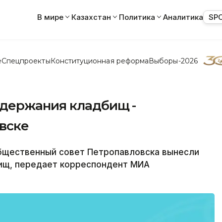
В мире
Казахстан
Политика
Аналитика
SP
е
Спецпроекты
Конституционная реформа
Выборы-2026
держания кладбищ -
вске
щественный совет Петропавловска вынесли
бищ, передает корреспондент МИА