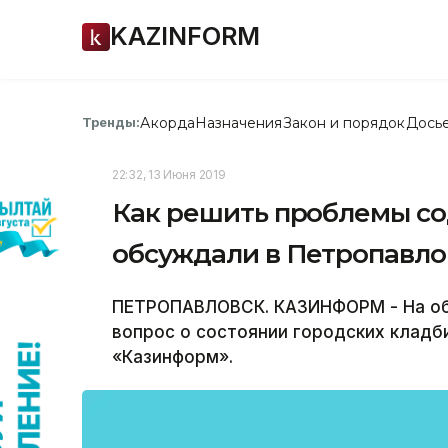
KAZINFORM
Акорда
Назначения
Закон и порядок
Дось
Тренды:
22:32, 13 Июня 2019
Как решить проблемы со
обсуждали в Петропавло
ПЕТРОПАВЛОВСК. КАЗИНФОРМ - На об
вопрос о состоянии городских клад
«Казинформ».