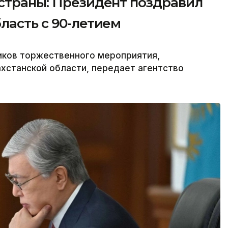
 страны: Президент поздравил
ласть с 90-летием
иков торжественного мероприятия,
хстанской области, передает агентство