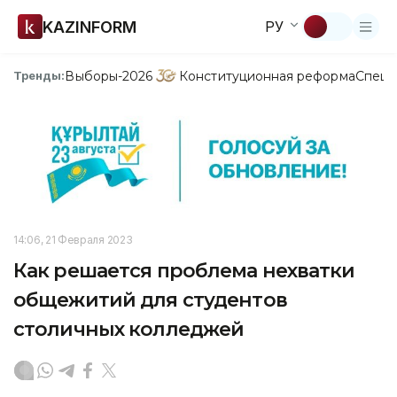
KAZINFORM
РУ
Выборы-2026
Конституционная реформа
Спецп
Тренды:
14:06, 21 Февраля 2023
Как решается проблема нехватки
общежитий для студентов
столичных колледжей