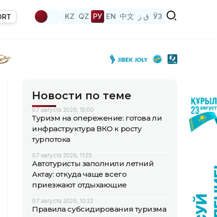
KZ
QZ
РУ
EN
中文
ق ز
ЎЗ
ORT
Новости по теме
07 августа 2026, 15:00
Туризм на опережение: готова ли
инфраструктура ВКО к росту
турпотока
07 августа 2026, 11:25
Автотуристы заполнили летний
Актау: откуда чаще всего
приезжают отдыхающие
07 августа 2026, 10:22
Правила субсидирования туризма