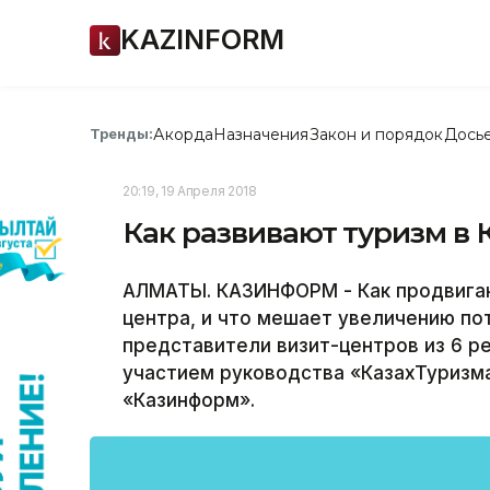
KAZINFORM
Акорда
Назначения
Закон и порядок
Дось
Тренды:
20:19, 19 Апреля 2018
Как развивают туризм в 
АЛМАТЫ. КАЗИНФОРМ - Как продвигаю
центра, и что мешает увеличению по
представители визит-центров из 6 ре
участием руководства «КазахТуризм
«Казинформ».