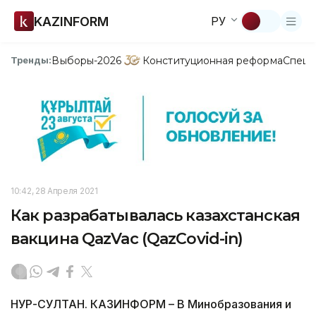
KAZINFORM
РУ
Выборы-2026
Конституционная реформа
Спецп
Тренды:
10:42, 28 Апреля 2021
Как разрабатывалась казахстанская
вакцина QazVac (QazCovid-in)
НУР-СУЛТАН. КАЗИНФОРМ – В Минобразования и