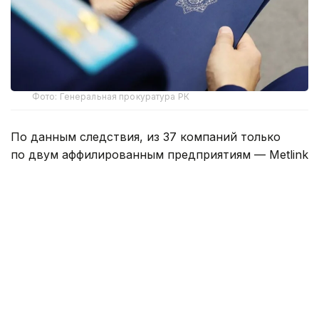
Фото: Генеральная прокуратура РК
По данным следствия, из 37 компаний только
по двум аффилированным предприятиям — Metlink
и Urban Green — государству причинен ущерб
на сумму свыше 2,7 млрд теңге.
5 августа 2026 года в порядке статей 128-132
Уголовно-процессуального кодекса были
задержаны двое граждан Казахстана — «Ш»
и «А». Они подозреваются в руководстве
и участии в организованной преступной группе,
экономической контрабанде, совершенной