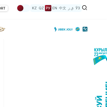
KZ
QZ
РУ
EN
中文
ق ز
ЎЗ
ORT