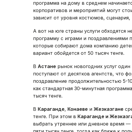
программа на дому в среднем начинаетс
корпоративов и мероприятий могут стои
зависит от уровня костюмов, сценария,
А вот на юге страны услуги обходятся 
программу с играми и поздравлениями пр
которые собирают дома компанию детей
вариант обойдется от 50 тысяч тенге.
В
Астане
рынок новогодних услуг один
поступают от десятков агентств, что ф
поздравление продолжительностью 5-10 
как стандартная 30-минутная программа
тысяч тенге.
В
Караганде
,
Конаеве
и
Жезказгане
сре
тенге. При этом в
Караганде и Жезказг
выбрать утреннее или дневное время — 
пяти тысяч тенге, тогда как ближе к пол