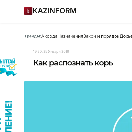
KAZINFORM
Акорда
Назначения
Закон и порядок
Дось
Тренды:
19:20, 25 Января 2019
Как распознать корь