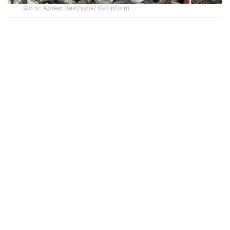
Фото: Артем Викторов/ Kazinform
По его словам, на сегодняшний день в суды
направлено около 10 тыс. преставлений, из них
около 4400 подготовлено учреждениями
уголовно-исполнительной системы и более
6900 — службами пробации.
— На сегодняшний день судами
рассмотрено свыше 1000 материалов.
В результате из учреждений уголовно-
исполнительной системы освобождены
620 человек. После освобождения
в отношении данных граждан будет
установлен административный надзор.
Еще 724 гражданина, состоящих на учете
службы пробации, также освобождены
от дальнейшего отбывания наказания.