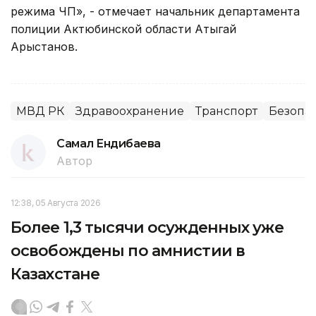
режима ЧП», - отмечает начальник департамента
полиции Актюбинской области Атыгай
Арыстанов.
МВД РК
Здравоохранение
Транспорт
Безопа
Самал Ендибаева
Автор
12:38, 05 Августа 2026
Более 1,3 тысячи осужденных уже
освобождены по амнистии в
Казахстане