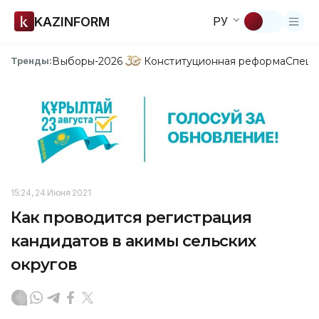
KAZINFORM
РУ
Выборы-2026
Конституционная реформа
Спецп
Тренды:
15:24, 24 Июня 2021
Как проводится регистрация
кандидатов в акимы сельских
округов