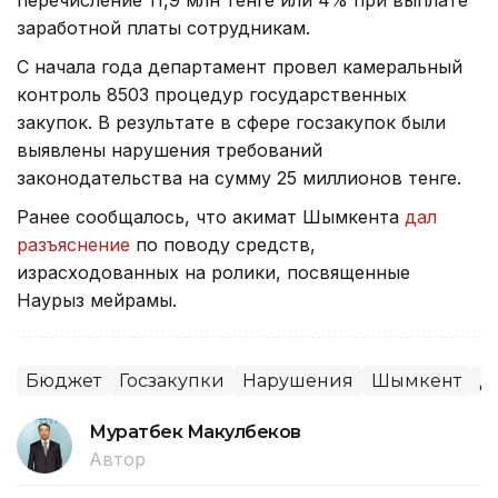
перечисление 11,9 млн тенге или 4% при выплате
заработной платы сотрудникам.
С начала года департамент провел камеральный
контроль 8503 процедур государственных
закупок. В результате в сфере госзакупок были
выявлены нарушения требований
законодательства на сумму 25 миллионов тенге.
Ранее сообщалось, что акимат Шымкента
дал
разъяснение
по поводу средств,
израсходованных на ролики, посвященные
Наурыз мейрамы.
Бюджет
Госзакупки
Нарушения
Шымкент
Д
Муратбек Макулбеков
Автор