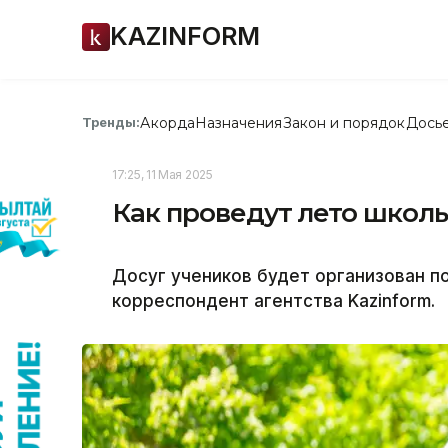
KAZINFORM
Акорда
Назначения
Закон и порядок
Дось
Тренды:
17:25, 11 Мая 2025
Как проведут лето шко
Досуг учеников будет организован п
корреспондент агентства Kazinform.