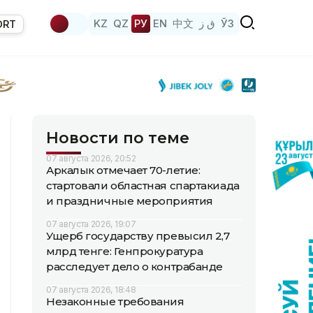
KZ
QZ
РУ
EN
中文
ق ز
ЎЗ
ORT
Новости по теме
07 августа 2026, 20:52
Аркалык отмечает 70-летие:
стартовали областная спартакиада
и праздничные мероприятия
07 августа 2026, 19:07
Ущерб государству превысил 2,7
млрд тенге: Генпрокуратура
расследует дело о контрабанде
07 августа 2026, 18:48
Незаконные требования