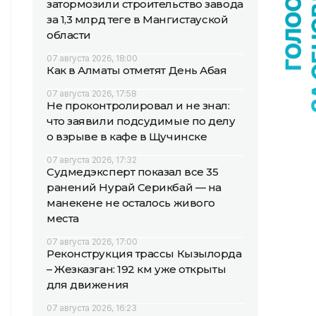
затормозили строительство завода
за 1,3 млрд теңге в Мангистауской
области
07 августа 2026, 18:00
Как в Алматы отметят День Абая
07 августа 2026, 17:58
Не проконтролировал и не знал:
что заявили подсудимые по делу
о взрыве в кафе в Щучинске
07 августа 2026, 17:32
Судмедэксперт показал все 35
ранений Нурай Серикбай — на
манекене не осталось живого
места
07 августа 2026, 17:00
Реконструкция трассы Кызылорда
– Жезказган: 192 км уже открыты
для движения
07 августа 2026, 16:23