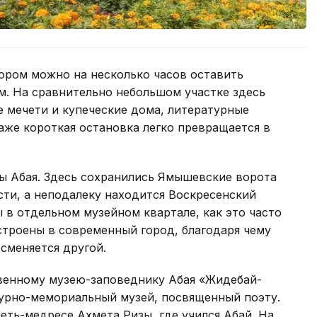
ором можно на несколько часов оставить
м. На сравнительно небольшом участке здесь
 мечети и купеческие дома, литературные
аже короткая остановка легко превращается в
цы Абая. Здесь сохранились Ямышевские ворота
ти, а неподалеку находится Воскресенский
ы в отдельном музейном квартале, как это часто
встроены в современный город, благодаря чему
 сменяется другой.
венному музею-заповеднику Абая «Жидебай-
атурно-мемориальный музей, посвященный поэту.
еть-медресе Ахмета Ризы, где учился Абай. На