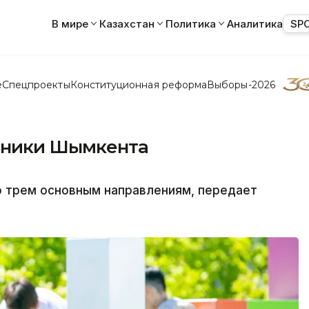
В мире
Казахстан
Политика
Аналитика
SP
е
Спецпроекты
Конституционная реформа
Выборы-2026
льники Шымкента
о трем основным направлениям, передает