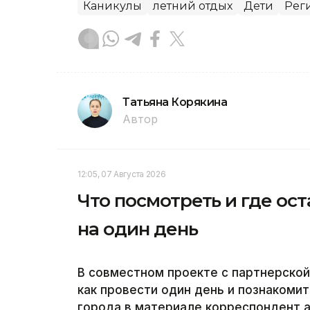
Каникулы
летний отдых
Дети
Рег
Татьяна Корякина
Автор
12:05, 07 Августа 2026
Что посмотреть и где ос
на один день
В совместном проекте с партнерско
как провести один день и познакоми
города в материале корреспондент аг