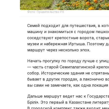
Фото: Правительство РК
Семей подходит для путешествия, в кот
машину и знакомиться с городом пешко
соседствуют крепостные ворота, старые
музеи и набережная Иртыша. Поэтому д
маршрут через несколько эпох.
Начать прогулку по городу лучше с ули
— часть старой Семипалатинской крепос
собор. Исторические здания не спрятан
бывает в других городах, а лаконично 
вы сами не замечаете, как одна локация
Дальше маршрут ведет нас к Государст
Бөрілі». Это первый в Казахстане литер
В городской комплекс также входит меч