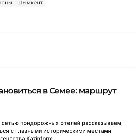
ионы
Шымкент
тановиться в Семее: маршрут
й сетью придорожных отелей рассказываем,
ться с главными историческими местами
ентства Kazinform.