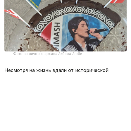
Фото: из личного архива Акбара Аюби
Несмотря на жизнь вдали от исторической
родины, представители казахской диаспоры
в Дании прилагают усилия для сохранения
национального языка и культуры. Один из таких
людей — кандидат экономических наук Кажы
Акбар Аюби. Сегодня он работает в сфере
международной энергетики и активно участвует
в общественной жизни казахской общины
в Дании. Корреспондент Kazinform побеседовал