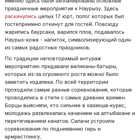
именно здесь были запланированы основные
праздничные мероприятия к Наурызу. Здесь
раскинулись
целых 17 юрт, полог которых был
гостеприимно откинут для гостей. Повсюду
жарились баурсаки, варился плов, подавалось
Наурыз-коже - напиток, символизирующий один
из самых радостных праздников.
По традиции неповторимый антураж
мероприятию придавали великаны-батыры,
которых из-за огромного роста можно было
заметить издалека. По всей территории
проходили самые разные соревнования, которые
проводились в степи с самых древних времен.
Борцы выясняли, кто сильнее в казакша-курес,
молодежь развлекалась качанием на алтыбакане и
перетягиванием канатов. Силачи устроили
соревнования по подниманию гирь и
армрестлингу.