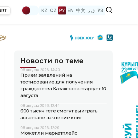
KZ
QZ
РУ
EN
中文
ق ز
ЎЗ
ORT
Новости по теме
08 августа 2026, 14:43
Прием заявлений на
тестирование для получения
гражданства Казахстана стартует 10
августа
08 августа 2026, 12:44
600 тысяч теңге смогут выиграть
астанчане за чтение книг
08 августа 2026, 12:29
Может ли маркетплейс