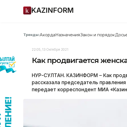
KAZINFORM
Акорда
Назначения
Закон и порядок
Дось
Тренды:
22:05, 13 Октября 2021
Как продвигается женска
НУР-СУЛТАН. КАЗИНФОРМ – Как продви
рассказала председатель правления 
передает корреспондент МИА «Кази