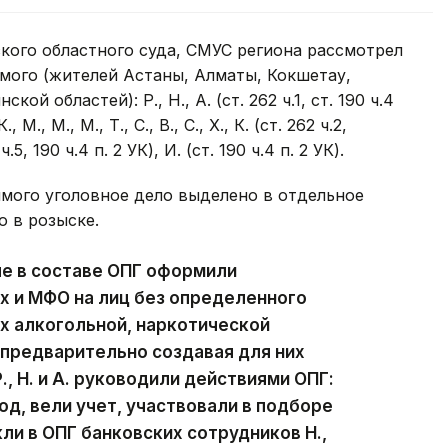
ого областного суда, СМУС региона рассмотрел
мого (жителей Астаны, Алматы, Кокшетау,
й областей): Р., Н., А. (ст. 262 ч.1, ст. 190 ч.4
М., М., М., Т., С., В., С., Х., К. (ст. 262 ч.2,
 ч.5, 190 ч.4 п. 2 УК), И. (ст. 190 ч.4 п. 2 УК).
мого уголовное дело выделено в отдельное
о в розыске.
ые в составе ОПГ оформили
х и МФО на лиц без определенного
х алкогольной, наркотической
предварительно создавая для них
., Н. и А. руководили действиями ОПГ:
д, вели учет, участвовали в подборе
ли в ОПГ банковских сотрудников Н.,