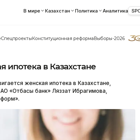
В мире
Казахстан
Политика
Аналитика
SP
е
Спецпроекты
Конституционная реформа
Выборы-2026
я ипотека в Казахстане
гается женская ипотека в Казахстане,
АО «Отбасы банк» Ляззат Ибрагимова,
нформ».