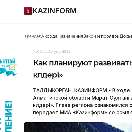
KAZINFORM
Акорда
Назначения
Закон и порядок
Дось
Тренды:
15:06, 05 Августа 2022
Как планируют развивать
көлдері»
ТАЛДЫКОРГАН. КАЗИНФОРМ - В ходе р
Алматинской области Марат Султанга
көлдері». Глава региона ознакомился
передает МИА «Казинформ» со ссылк