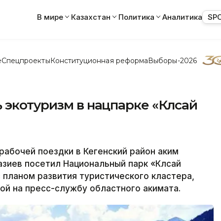
В мире
Казахстан
Политика
Аналитика
SP
е
Спецпроекты
Конституционная реформа
Выборы-2026
 экотуризм в нацпарке «Көлсай
абочей поездки в Кегенский район аким
зиев посетил Национальный парк «Көлсай
 с планом развития туристического кластера,
ой на пресс-службу областного акимата.