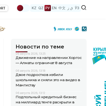
KZ
QZ
РУ
EN
中文
ق ز
ЎЗ
ORT
Новости по теме
06 августа 2026, 13:25
Движение на направлении Хоргос
— Алматы ограничат 8 августа
06 августа 2026, 13:18
Двое подростков избили
школьника и сняли это на видео в
Мангистау
06 августа 2026, 13:12
Подпольный кредитный бизнес
на миллиард тенге раскрыли в