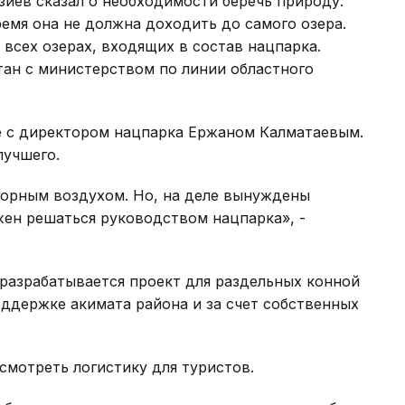
иев сказал о необходимости беречь природу:
ремя она не должна доходить до самого озера.
 всех озерах, входящих в состав нацпарка.
тан с министерством по линии областного
е с директором нацпарка Ержаном Калматаевым.
лучшего.
орным воздухом. Но, на деле вынуждены
жен решаться руководством нацпарка», -
 разрабатывается проект для раздельных конной
оддержке акимата района и за счет собственных
смотреть логистику для туристов.