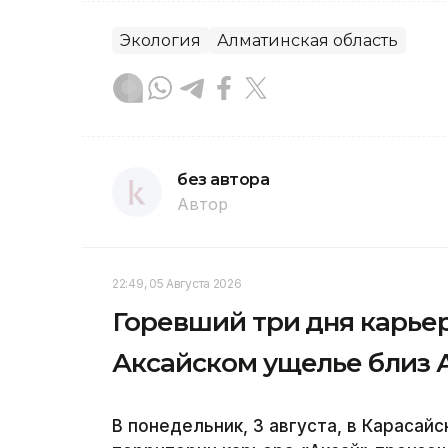
Экология
Алматинская область
без автора
Автор
22:49, 05 Августа 2026
Горевший три дня карье
Аксайском ущелье близ
В понедельник, 3 августа, в Карасай