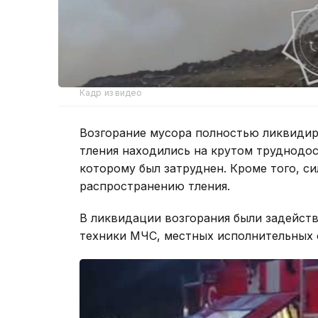
Кадр из видео
Возгорание мусора полностью ликвидир
тления находились на крутом труднодо
которому был затруднен. Кроме того, с
распространению тления.
В ликвидации возгорания были задейств
техники МЧС, местных исполнительных о