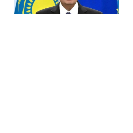
Снимок экрана
«Спустя десятилетие после подписания в 2015
году Соглашения о расширенном партнерстве
и сотрудничестве (СРПС) Европейский союз
сегодня является крупнейшим торговым
и инвестиционным партнером Казахстана.
Тысячи европейских компаний успешно работают
в нашей стране, получая прибыль и выгоды
для Европы и одновременно способствуя
модернизации и диверсификации нашей
экономики.
Это было и остается большим достижением.
Но достаточно ли этого в стремительно