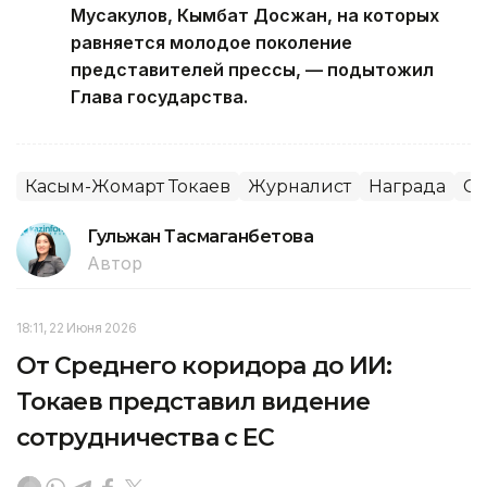
Мусакулов, Кымбат Досжан, на которых
равняется молодое поколение
представителей прессы, — подытожил
Глава государства.
Касым-Жомарт Токаев
Журналист
Награда
С
Гульжан Тасмаганбетова
Автор
18:11, 22 Июня 2026
От Среднего коридора до ИИ:
Токаев представил видение
сотрудничества с ЕС