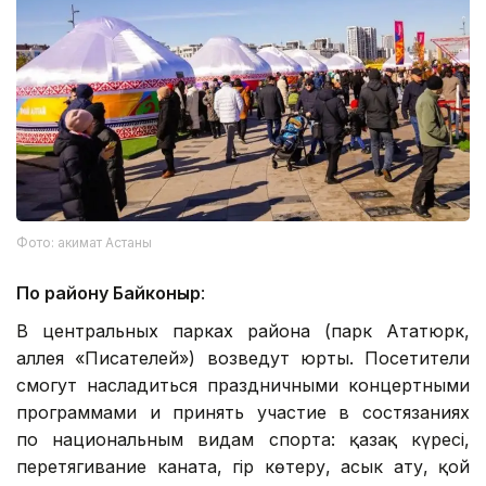
Фото: акимат Астаны
По району Байконыр
:
В центральных парках района (парк Ататюрк,
аллея «Писателей») возведут юрты. Посетители
смогут насладиться праздничными концертными
программами и принять участие в состязаниях
по национальным видам спорта: қазақ күресі,
перетягивание каната, гір көтеру, асык ату, қой