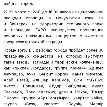
районах города.
21-22 марта с 12:00 до 16:00 часов на центральной
площади столицы, у монументов Қазақ елі
и Байтерек, на территории столичного парка
и площадке EXPO планируется проведение
основных праздничных концертов с участием
звезд казахстанской эстрады.
Кроме того, в 5 районах города пройдет более 30
праздничных концертов, на которых выступят
такие звезды эстрады и творческие коллективы,
как Улыкпан Жолдасов, группа «Заман», Адилет
Жаугашар, Аука, Бейбит Корган, Канат Умбетов,
Абай Бегей, Алишер Каримов, ВИА «МҰРА»,
Актоты Болышева, Айдар Байділдин, Қайрат
Баекенов, Трио «Алтын», Құрмаш Махан, Тимур
Омаров, группа «Арт домбыра», квартет «Aily»,
группа «Саз», квартет «Royal», Мөлдір