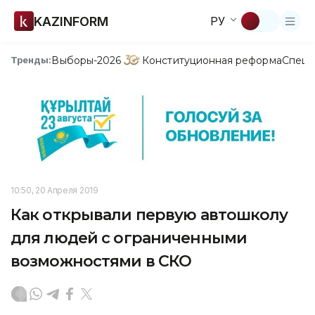
KAZINFORM
РУ
Выборы-2026
Конституционная реформа
Спецп
Тренды:
10:50, 20 Апреля 2019
Как открывали первую автошколу
для людей с ограниченными
возможностями в СКО