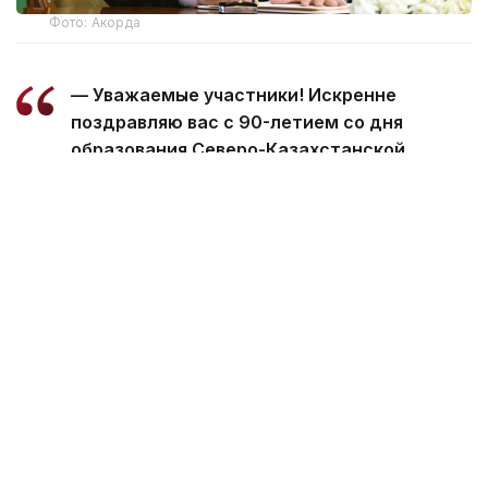
Фото: Акорда
— Уважаемые участники! Искренне
поздравляю вас с 90-летием со дня
образования Северо-Казахстанской
области!
За это время регион добился
впечатляющего прогресса в своем
развитии, а его летопись обогатилась
многими славными страницами.
Сегодня Северный Казахстан — одна
из главных житниц страны. Наши аграрии,
блестяще владеющие мастерством
земледелия, вносят весомый вклад
в обеспечение продовольственной
безопасности государства.
Президент отметил, что наряду с сельским