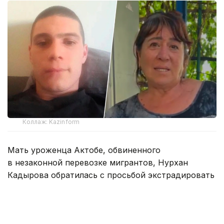
Коллаж: Kazinform
Мать уроженца Актобе, обвиненного
в незаконной перевозке мигрантов, Нурхан
Кадырова обратилась с просьбой экстрадировать
сына на родину.
Житель города Актобе Рашид Кадиров окончил
школу, отслужил срочную воинскую службу,