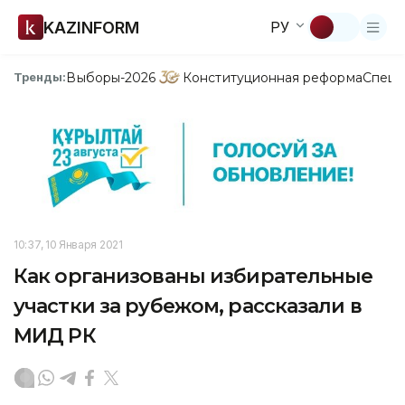
KAZINFORM
РУ
Выборы-2026
Конституционная реформа
Спецп
Тренды:
10:37, 10 Января 2021
Как организованы избирательные
участки за рубежом, рассказали в
МИД РК