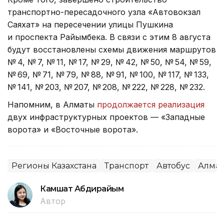
транспортно-пересадочного узла «Автовокзал
Саяхат» на пересечении улицы Пушкина
и проспекта Райымбека. В связи с этим 8 августа
будут восстановлены схемы движения маршрутов
№ 4, № 7, № 11, № 17, № 29, № 42, № 50, № 54, № 59,
№ 69, № 71, № 79, № 88, № 91, № 100, № 117, № 133,
№ 141, № 203, № 207, № 208, № 222, № 228, № 232.
Напомним, в Алматы
продолжается реализация
двух инфраструктурных проектов — «Западные
ворота» и «Восточные ворота».
Регионы Казахстана
Транспорт
Автобус
Алма
Камшат Абдирайым
Автор