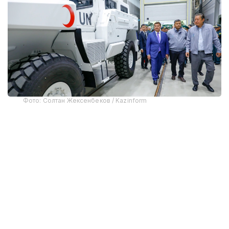
Фото: Солтан Жексенбеков / Kazinform
Предприятие выпускает бронированные колесные
машины Arlan и Alan-2, семейство боевых
бронированных машин Barys в конфигурациях
4×4, 6×6 и 8×8, а также перспективную
плавающую колесную платформу Terrex-Barys-A
8×8.