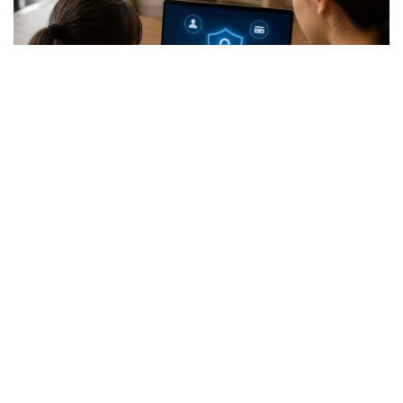
Фото: АРРФР
Пользуясь тем, что школьники проводят больше
времени в сети, злоумышленники используют
различные схемы обмана для получения доступа
к персональным данным и денежным средствам
родителей.
Мошенники активно используют мобильные игры,
социальные сети, мессенджеры