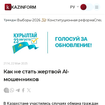
KAZINFORM
РУ
Выборы-2026
Конституционная реформа
Спецп
Тренды:
21:14, 22 Мая 2025
Как не стать жертвой AI-
мошенников
В Казахстане участились случаях обмана граждан