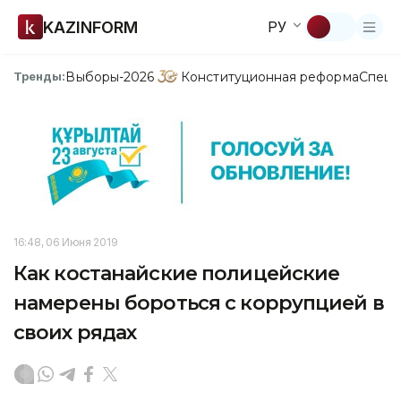
KAZINFORM
РУ
Выборы-2026
Конституционная реформа
Спецп
Тренды:
16:48, 06 Июня 2019
Как костанайские полицейские
намерены бороться с коррупцией в
своих рядах