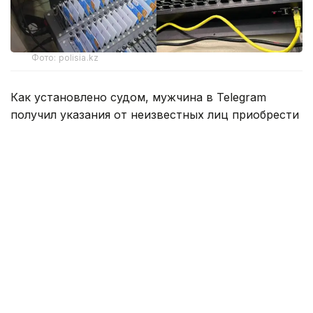
Фото: polisia.kz
Как установлено судом, мужчина в Telegram
получил указания от неизвестных лиц приобрести
устройство Sim-Box, ноутбук, роутер и SIM-карты
операторов сотовой связи. После подключения
оборудования он организовал удаленный доступ
к нему для третьих лиц.
В прокуратуре пояснили, что оборудование Sim-
Box позволяет изменять идентификационные
данные абонентских номеров и нередко
используется при телефонном мошенничестве
и других противоправных действиях.
Подсудимый полностью признал вину